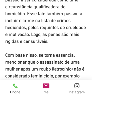
passou a ser considerada como uma 
circunstância qualificadora do 
homicídio. Esse fato também passou a 
incluir o crime na lista de crimes 
hediondos, pelos requintes de crueldade 
e motivação. Logo, as penas são mais 
rígidas e censuráveis.
Com base nisso, se torna essencial 
mencionar que o assassinato de uma 
mulher após um roubo (latrocínio) não é 
considerado feminicídio, por exemplo, 
pois, a princípio, o crime não ocorreu 
pela condição da vítima ser do sexo 
Phone
Email
Instagram
feminino.
A pena deve ser cumprida em regime 
fechado e pode ser aumentada de um 
terço até a metade caso o agente 